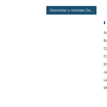
Desinstalar y reinstalar DataLink por problemas de versión.
A
B
C
C
E
J
L
M
O
U