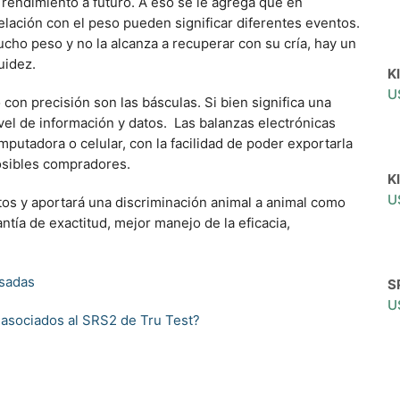
rendimiento a futuro. A eso se le agrega que en
lación con el peso pueden significar diferentes eventos.
ucho peso y no la alcanza a recuperar con su cría, hay un
uidez.
K
U
con precisión son las básculas. Si bien significa una
nivel de información y datos. Las balanzas electrónicas
putadora o celular, con la facilidad de poder exportarla
osibles compradores.
K
U
tos y aportará una discriminación animal a animal como
ntía de exactitud, mejor manejo de la eficacia,
esadas
S
U
asociados al SRS2 de Tru Test?