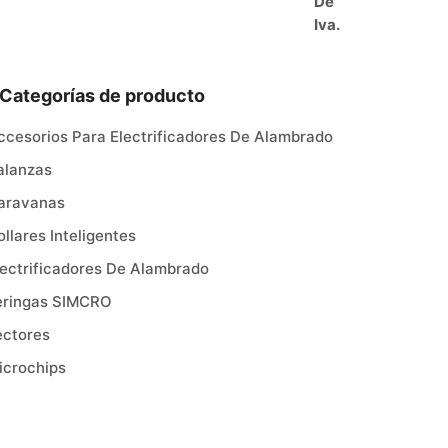
Categorías de producto
ccesorios Para Electrificadores De Alambrado
alanzas
aravanas
ollares Inteligentes
lectrificadores De Alambrado
eringas SIMCRO
ectores
icrochips
fertas
ncategorized