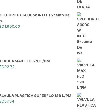
PEEDDRITE 86000 W INTEL Excento De
a.
SD
1,990.00
ALVULA MAX FLO 570 L/PM
SD
92.72
ALVULA PLASTICA SUPERFLO 188 L/PM
SD
57.34