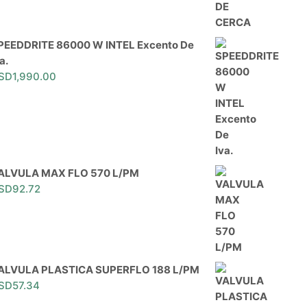
PEEDDRITE 86000 W INTEL Excento De
a.
SD
1,990.00
ALVULA MAX FLO 570 L/PM
SD
92.72
ALVULA PLASTICA SUPERFLO 188 L/PM
SD
57.34