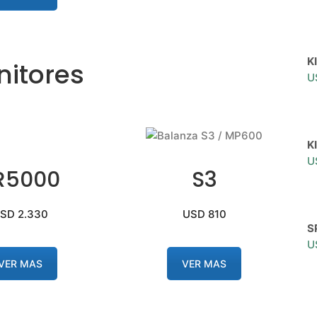
K
itores
U
K
U
R5000
S3
SD 2.330
USD 810
S
U
VER MAS
VER MAS