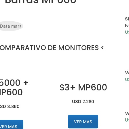
S
Iv
U
COMPARATIVO DE MONITORES
<
V
U
5000 +
S3+ MP600
P600
USD 2.280
SD 3.860
V
U
VER MAS
VER MAS