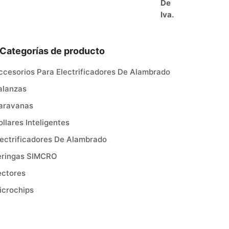
Categorías de producto
ccesorios Para Electrificadores De Alambrado
alanzas
aravanas
ollares Inteligentes
lectrificadores De Alambrado
eringas SIMCRO
ectores
icrochips
fertas
ncategorized