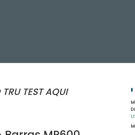
TRU TEST AQUI
M
D
U
M
+ Barras MP600