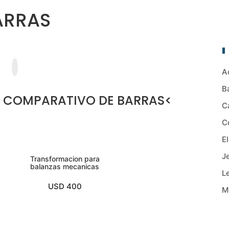
ARRAS
A
B
R COMPARATIVO DE BARRAS
<
C
C
E
J
Transformacion para
balanzas mecanicas
L
USD 400
M
O
VER MAS
U